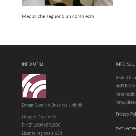
Medici che seguono un corso ecm
INFO UTILI
INFO SUL
Il sito Dre
dall’Uffici
informazio
info@drea
DreamCom,it è Business Unit di:
Privacy Pol
Gruppo Dream Srl
PI/CF 10896871000
DATI AGE
Licenza regionale 633