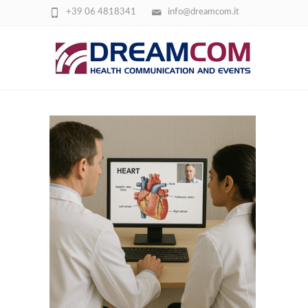
+39 06 4818341
info@dreamcom.it
MEDICI CHE SEGUONO UN CORSO ECM