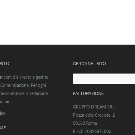
 SITO
CERCA NEL SITO
amcom.it è creato e gestito
Ricerca
o Comunicazione. Per ogni
per:
FATTURAZIONE
ne contattare la redazione
mcom.it
GRUPPO DREAM SRL
icy
Piazza delle Crociate, 2
00162 Roma
NAS
PI/CF 10896871000