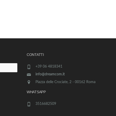
CONTATTI
+39 06 4818341
info@dreamcom.it
Piazza delle Crociate, 2 - 00162 Roma
WHATSAPP
3516682509