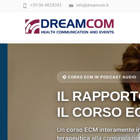
+39 06 4818341
info@dreamcom.it
CORSO PODCAST ECM – IL RAPPORTO T
RESPONSABILITÀ
🎧 CORSO ECM IN PODCAST AUDIO · 
IL RAPPORT
IL CORSO E
Un
corso ECM interamente i
terapeutica
alla comunicazion