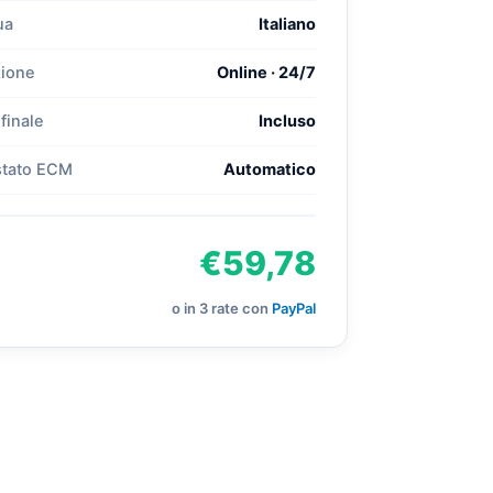
ua
Italiano
zione
Online · 24/7
finale
Incluso
stato ECM
Automatico
€59,78
o in 3 rate con
PayPal