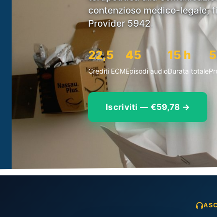
contenzioso medico-legale, f
Provider 5942.
22,5
45
15 h
5
Crediti ECM
Episodi audio
Durata totale
Pr
Iscriviti — €59,78 →
ASC