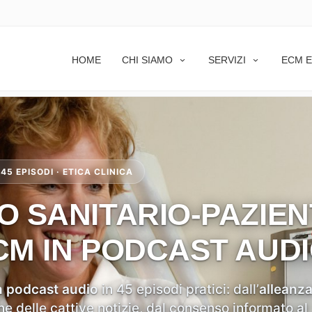
RA PROFESSIONISTA SANITARIO E PAZIENTE: C
HOME
CHI SIAMO
SERVIZI
ECM E
45 EPISODI · ETICA CLINICA
O SANITARIO-PAZIEN
CM IN PODCAST AUD
n podcast audio
in 45 episodi pratici: dall’
alleanz
e delle cattive notizie, dal consenso informato al