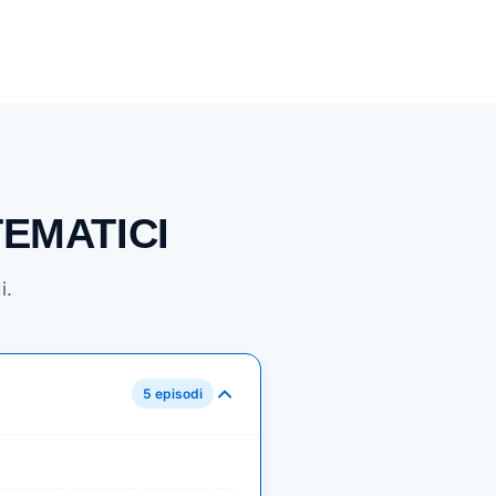
TEMATICI
i.
5 episodi