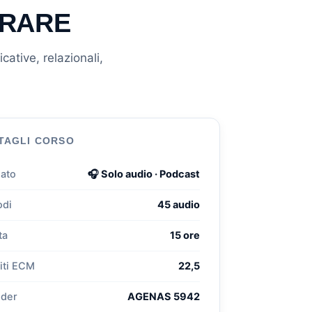
URARE
ative, relazionali,
TAGLI CORSO
ato
🎧 Solo audio · Podcast
odi
45 audio
ta
15 ore
iti ECM
22,5
ider
AGENAS 5942