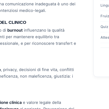
Una comunicazione inadeguata è uno dei
Ling
 contenziosi medico-legali.
Frui
DEL CLINICO
Quiz 
o di
burnout
influenzano la qualità
enti per mantenere equilibrio tra
Atte
essionale, e per riconoscere transfert e
o
, privacy, decisioni di fine vita, conflitti
neficenza, non maleficenza, giustizia: i
one clinica
e valore legale della
disclosure
al paziente. Prevenzione del