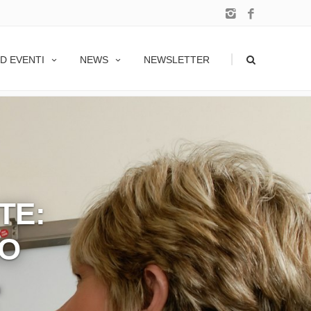
LINICA, COMUNICAZIONE, ETICA E
|
D EVENTI
NEWS
NEWSLETTER
TE:
IO
a