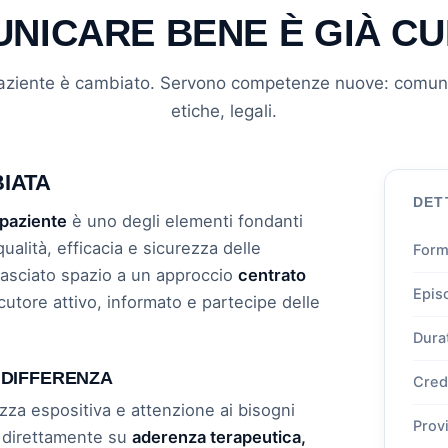
NICARE BENE È GIÀ C
 paziente è cambiato. Servono competenze nuove: comunic
etiche, legali.
IATA
DET
 paziente
è uno degli elementi fondanti
qualità, efficacia e sicurezza delle
Form
 lasciato spazio a un approccio
centrato
Epis
locutore attivo, informato e partecipe delle
Dura
 DIFFERENZA
Cred
zza espositiva e attenzione ai bisogni
Prov
no direttamente su
aderenza terapeutica,