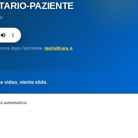
ITARIO-PAZIENTE
ec
orma dopo l’iscrizione ·
Iscriviti ora →
 video, niente slide.
to automatico