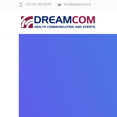
+39 06 4818341
info@dreamcom.it