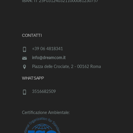
IBAN: IT 25F0312403211000081230757
CONTATTI
+39 06 4818341
info@dreamcom.it
Piazza delle Crociate, 2 - 00162 Roma
WHATSAPP
3516682509
Certificazione Ambientale: