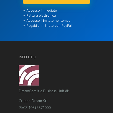
✓ Accesso immediato
✓ Fattura elettronica
✓ Accesso illimitato nel tempo
✓ Pagabile in 3 rate con PayPal
INFO UTILI
DreamCom,it è Business Unit di:
Gruppo Dream Srl
PI/CF 10896871000