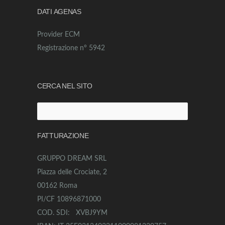
DATI AGENAS
Provider ECM
Registrazione n° 5942
CERCA NEL SITO
Ricerca
per:
FATTURAZIONE
GRUPPO DREAM SRL
Piazza delle Crociate, 2
00162 Roma
PI/CF 10896871000
COD. SDI: XVBJ9YM