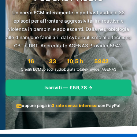
Un
corso ECM interamente in podcast audio
in 33
episodi per affrontare aggressività, ira reattiva e
violenza in bambini e adolescenti. Dalla
neurobiologia
alle dinamiche familiari, dal cyberbullismo alle tecniche
CBT e DBT. Accreditato AGENAS Provider 5942.
16
33
10,5 h
5942
Crediti ECM
Episodi audio
Durata totale
Provider AGENAS
Iscriviti — €59,78 →
oppure paga in
3 rate senza interessi
con PayPal