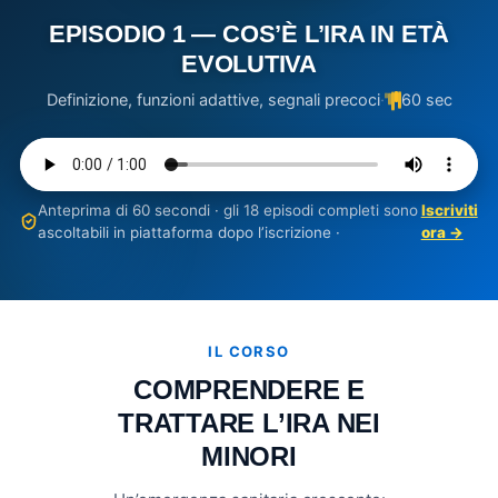
EPISODIO 1 — COS’È L’IRA IN ETÀ
EVOLUTIVA
Definizione, funzioni adattive, segnali precoci
·
60 sec
Anteprima di 60 secondi · gli 18 episodi completi sono
Iscriviti
ascoltabili in piattaforma dopo l’iscrizione ·
ora →
IL CORSO
COMPRENDERE E
TRATTARE L’IRA NEI
MINORI