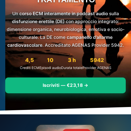
Un
corso ECM interamente in podcast audio
sulla
disfunzione erettile (DE)
con approccio integrato:
dimensione organica, neurobiologica, emotiva e socio-
culturale. La DE come
campanello d’allarme
cardiovascolare
. Accreditato AGENAS Provider 5942.
4,5
10
3 h
5942
Crediti ECM
Episodi audio
Durata totale
Provider AGENAS
Iscriviti — €23,18 →