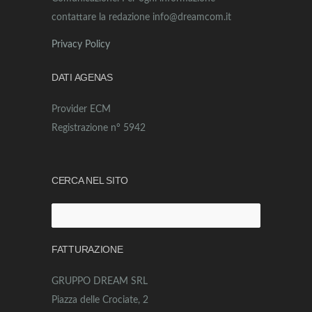
contattare la redazione info@dreamcom.it
Privacy Policy
DATI AGENAS
Provider ECM
Registrazione n° 5942
CERCA NEL SITO
Ricerca
per:
FATTURAZIONE
GRUPPO DREAM SRL
Piazza delle Crociate, 2