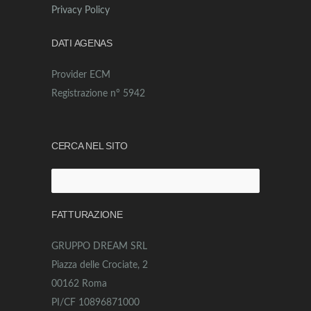
Privacy Policy
DATI AGENAS
Provider ECM
Registrazione n° 5942
CERCA NEL SITO
Ricerca
per:
FATTURAZIONE
GRUPPO DREAM SRL
Piazza delle Crociate, 2
00162 Roma
PI/CF 10896871000