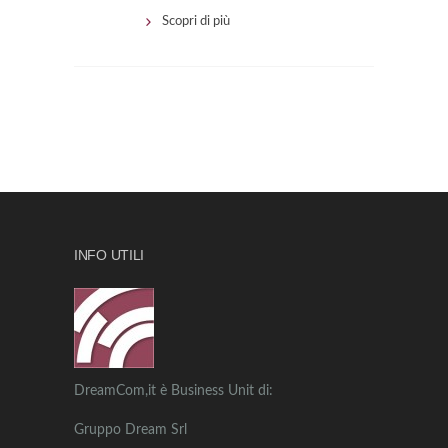
Scopri di più
INFO UTILI
DreamCom,it è Business Unit di:
Gruppo Dream Srl