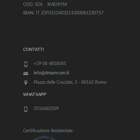
COD. SDI: XVBJ9YM
IBAN: IT 25F0312403211000081230757
CONTATTI
+39 06 4818341
info@dreamcom.it
Piazza delle Crociate, 2 - 00162 Roma
WHATSAPP
3516682509
Certificazione Ambientale: