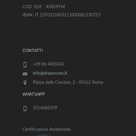
COD. SDI: XVBJ9YM
IBAN: IT 25F0312403211000081230757
CONTATTI
+39 06 4818341
info@dreamcom.it
Piazza delle Crociate, 2 - 00162 Roma
WHATSAPP
3516682509
Certificazione Ambientale: