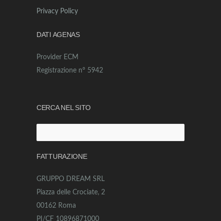
Privacy Policy
DATI AGENAS
Provider ECM
Registrazione n° 5942
CERCA NEL SITO
Ricerca
per:
FATTURAZIONE
GRUPPO DREAM SRL
Piazza delle Crociate, 2
00162 Roma
PI/CF 10896871000