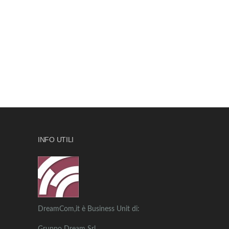
INFO UTILI
DreamCom,it è Business Unit di: