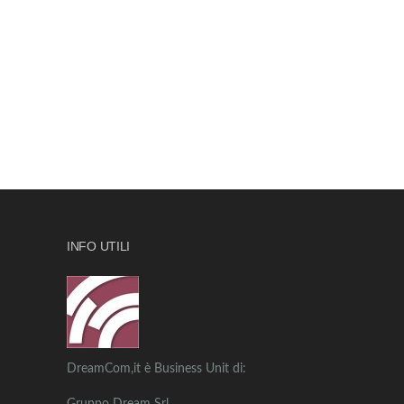
INFO UTILI
DreamCom,it è Business Unit di: