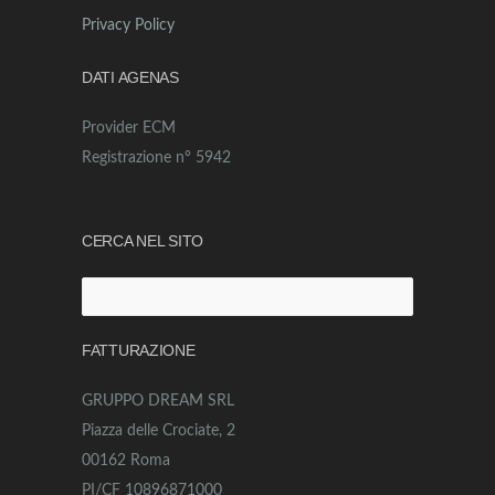
Privacy Policy
DATI AGENAS
Provider ECM
Registrazione n° 5942
CERCA NEL SITO
Ricerca
per:
FATTURAZIONE
GRUPPO DREAM SRL
Piazza delle Crociate, 2
00162 Roma
PI/CF 10896871000