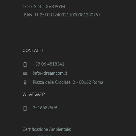
COD. SDI: XVBJ9YM
IBAN: IT 25F0312403211000081230757
CONTATTI
+39 06 4818341
info@dreamcom.it
Piazza delle Crociate, 2 - 00162 Roma
WHATSAPP
3516682509
Certificazione Ambientale: