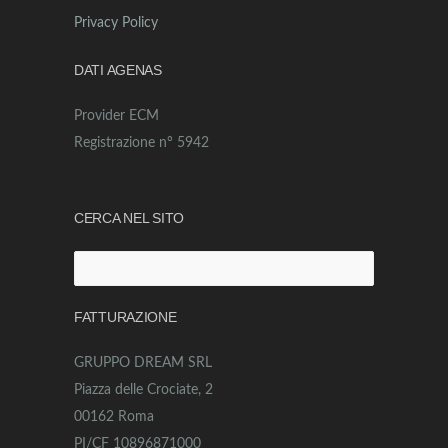
Privacy Policy
DATI AGENAS
Provider ECM
Registrazione n° 5942
CERCA NEL SITO
Ricerca
per:
FATTURAZIONE
GRUPPO DREAM SRL
Piazza delle Crociate, 2
00162 Roma
PI/CF 10896871000