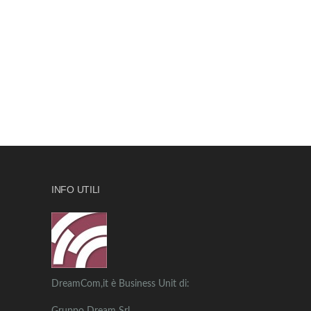
INFO UTILI
DreamCom,it è Business Unit di: