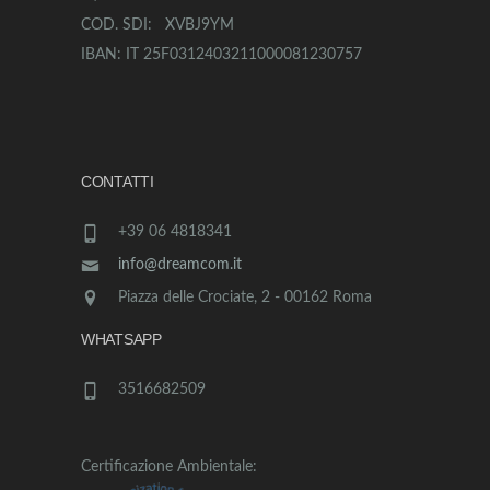
COD. SDI: XVBJ9YM
IBAN: IT 25F0312403211000081230757
CONTATTI
+39 06 4818341
info@dreamcom.it
Piazza delle Crociate, 2 - 00162 Roma
WHATSAPP
3516682509
Certificazione Ambientale: