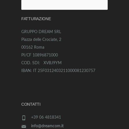
Ricerca
per:
FATTURAZIONE
GRUPPO DREAM SRL
Piazza delle Crociate, 2
00162 Roma
PI/CF 10896871000
COD. SDI: XVBJ9YM
IBAN: IT 25F0312403211000081230757
CONTATTI
+39 06 4818341
info@dreamcom.it