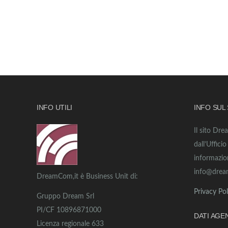
INFO UTILI
INFO SUL
Il sito Dre
dall’Uffici
informazio
info@drea
DreamCom,it è Business Unit di:
Privacy Pol
Gruppo Dream Srl
PI/CF 10896871000
DATI AGE
Licenza regionale 633