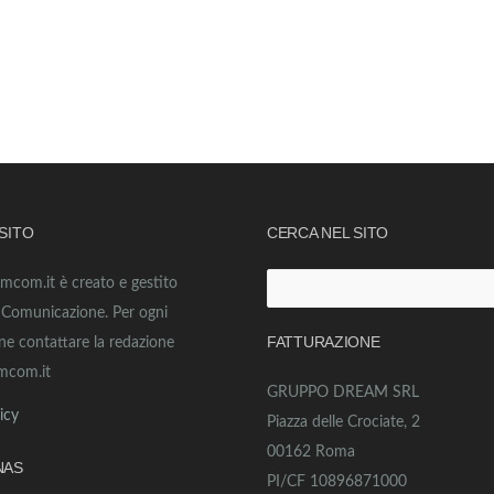
 SITO
CERCA NEL SITO
amcom.it è creato e gestito
Ricerca
o Comunicazione. Per ogni
per:
FATTURAZIONE
ne contattare la redazione
mcom.it
GRUPPO DREAM SRL
icy
Piazza delle Crociate, 2
00162 Roma
NAS
PI/CF 10896871000