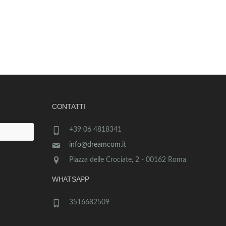
CONTATTI
+39 06 4818341
info@dreamcom.it
Piazza delle Crociate, 2 - 00162 Roma
WHATSAPP
3516682509