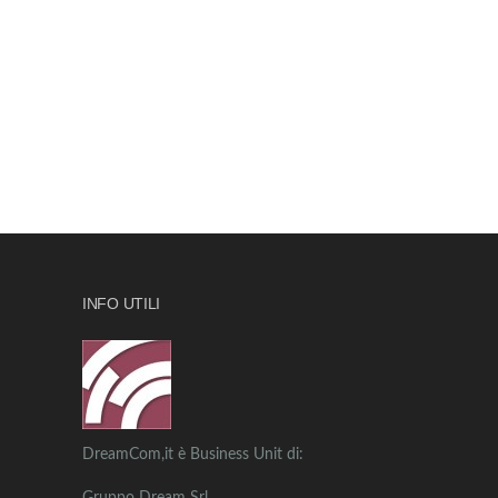
INFO UTILI
DreamCom,it è Business Unit di: