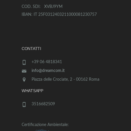
COD. SDI: XVBJ9YM
IBAN: IT 25F0312403211000081230757
CONTATTI
+39 06 4818341
info@dreamcom.it
Piazza delle Crociate, 2 - 00162 Roma
WHATSAPP
3516682509
Certificazione Ambientale: