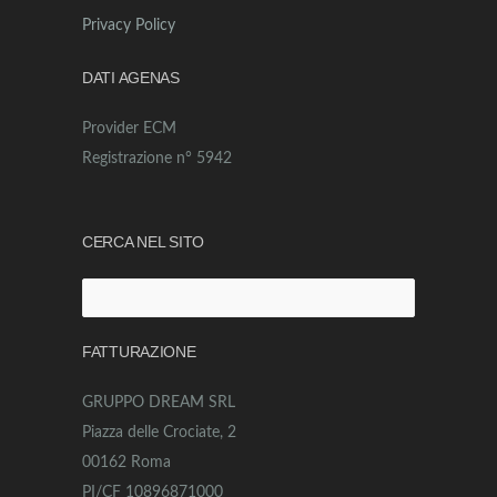
Privacy Policy
DATI AGENAS
Provider ECM
Registrazione n° 5942
CERCA NEL SITO
Ricerca
per:
FATTURAZIONE
GRUPPO DREAM SRL
Piazza delle Crociate, 2
00162 Roma
PI/CF 10896871000