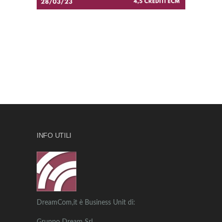
INFO UTILI
DreamCom,it è Business Unit di: