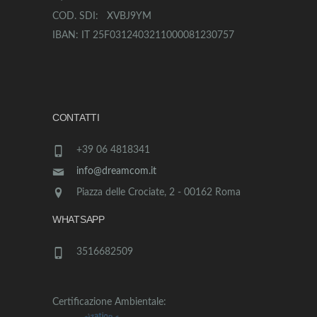
COD. SDI: XVBJ9YM
IBAN: IT 25F0312403211000081230757
CONTATTI
+39 06 4818341
info@dreamcom.it
Piazza delle Crociate, 2 - 00162 Roma
WHATSAPP
3516682509
Certificazione Ambientale: