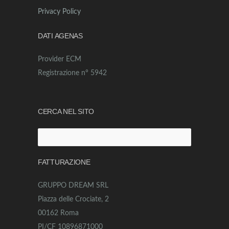
Privacy Policy
DATI AGENAS
Provider ECM
Registrazione n° 5942
CERCA NEL SITO
Ricerca
per:
FATTURAZIONE
GRUPPO DREAM SRL
Piazza delle Crociate, 2
00162 Roma
PI/CF 10896871000