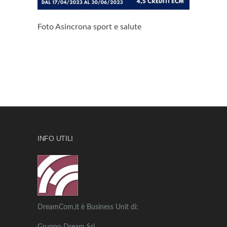
Foto Asincrona sport e salute
INFO UTILI
DreamCom,it è Business Unit di: