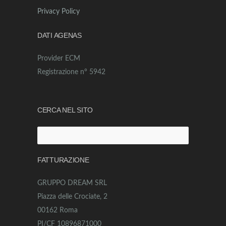
Privacy Policy
DATI AGENAS
Provider ECM
Registrazione n° 5942
CERCA NEL SITO
Ricerca
per:
FATTURAZIONE
GRUPPO DREAM SRL
Piazza delle Crociate, 2
00162 Roma
PI/CF 10896871000