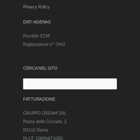
Privacy Policy
DATI AGENAS
Provider ECM
Registrazione n° 5942
CERCA NEL SITO
Ricerca
per:
FATTURAZIONE
GRUPPO DREAM SRL
Piazza delle Crociate, 2
00162 Roma
PI/CF 10896871000