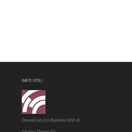
INFO UTILI
DreamCom,it è Business Unit di: