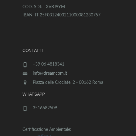
COD. SDI: XVBJ9YM
IBAN: IT 25F0312403211000081230757
CONTATTI
+39 06 4818341
info@dreamcom.it
Piazza delle Crociate, 2 - 00162 Roma
WHATSAPP
3516682509
Certificazione Ambientale: