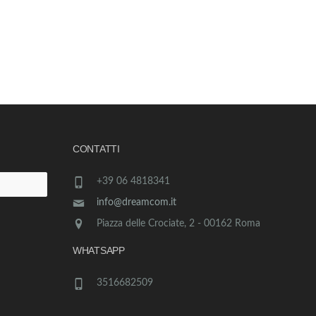
CONTATTI
+39 06 4818341
info@dreamcom.it
Piazza delle Crociate, 2 - 00162 Roma
WHATSAPP
3516682509