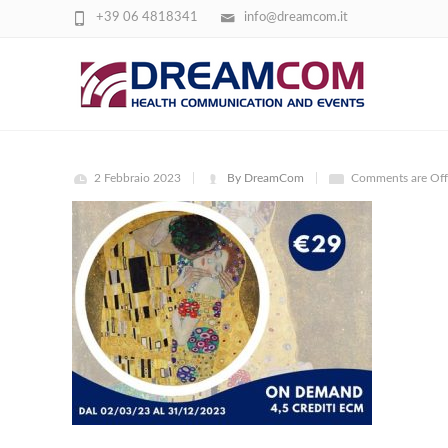
+39 06 4818341
info@dreamcom.it
IMMAGINE CORSO SALUTE SESSUALE
2 Febbraio 2023
By DreamCom
Comments are Off