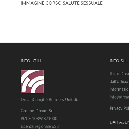
iMMAGINE CORSO SALUTE SESSUALE
INFO UTILI
INFO SUL
Il sito Dre
dall’Uffici
informazio
info@drea
DreamCom,it è Business Unit di:
Privacy Pol
Gruppo Dream Srl
PI/CF 10896871000
DATI AGE
Licenza regionale 633