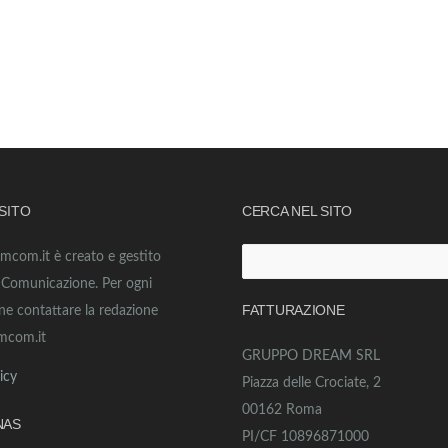
 SITO
CERCA NEL SITO
amcom.it è creato e gestito
Ricerca
o Comunicazione. Per ogni
per:
FATTURAZIONE
ne contattare la redazione
mcom.it
GRUPPO DREAM SRL
icy
Piazza delle Crociate, 2
00162 Roma
NAS
PI/CF 10896871000