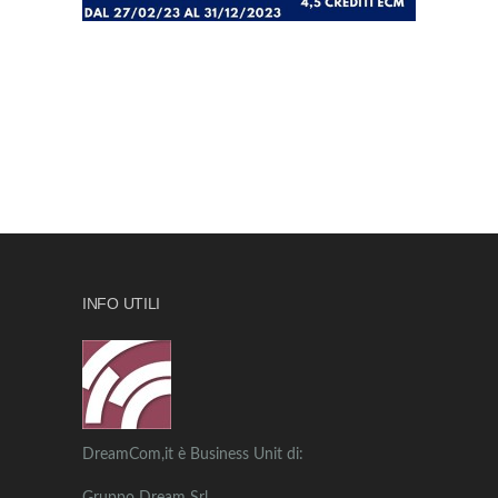
INFO UTILI
DreamCom,it è Business Unit di: