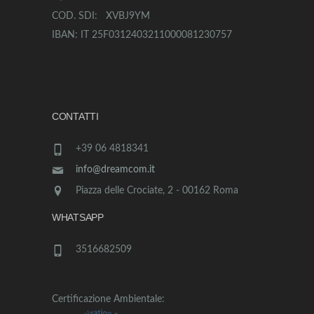
COD. SDI: XVBJ9YM
IBAN: IT 25F0312403211000081230757
CONTATTI
+39 06 4818341
info@dreamcom.it
Piazza delle Crociate, 2 - 00162 Roma
WHATSAPP
3516682509
Certificazione Ambientale: