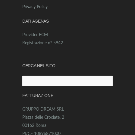
Privacy Policy
DATI AGENAS
Provider ECM
Registrazione n° 5942
CERCA NEL SITO
Ricerca
per:
FATTURAZIONE
GRUPPO DREAM SRL
Piazza delle Crociate, 2
00162 Roma
PI/CF 10896871000