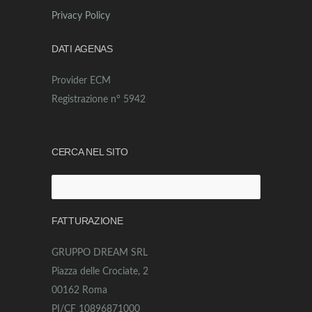
Privacy Policy
DATI AGENAS
Provider ECM
Registrazione n° 5942
CERCA NEL SITO
Ricerca
per:
FATTURAZIONE
GRUPPO DREAM SRL
Piazza delle Crociate, 2
00162 Roma
PI/CF 10896871000