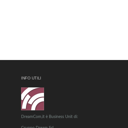
INFO UTILI
DreamCom,it è Business Unit di: