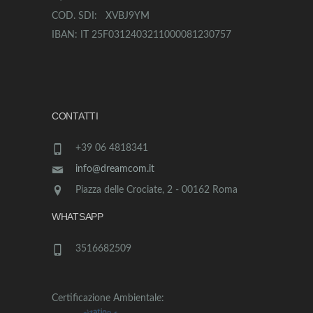
COD. SDI: XVBJ9YM
IBAN: IT 25F0312403211000081230757
CONTATTI
+39 06 4818341
info@dreamcom.it
Piazza delle Crociate, 2 - 00162 Roma
WHATSAPP
3516682509
Certificazione Ambientale: