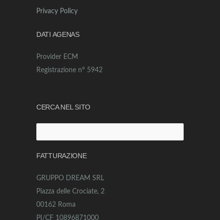
Privacy Policy
DATI AGENAS
Provider ECM
Registrazione n° 5942
CERCA NEL SITO
Ricerca
per:
FATTURAZIONE
GRUPPO DREAM SRL
Piazza delle Crociate, 2
00162 Roma
PI/CF 10896871000