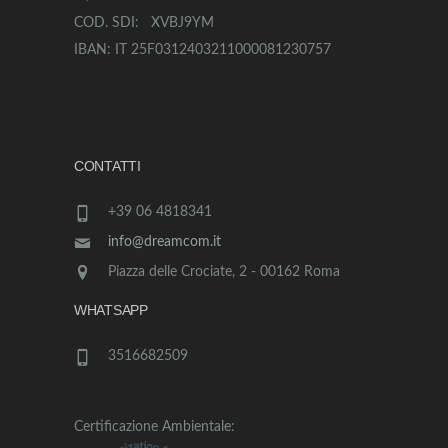
COD. SDI: XVBJ9YM
IBAN: IT 25F0312403211000081230757
CONTATTI
+39 06 4818341
info@dreamcom.it
Piazza delle Crociate, 2 - 00162 Roma
WHATSAPP
3516682509
Certificazione Ambientale: