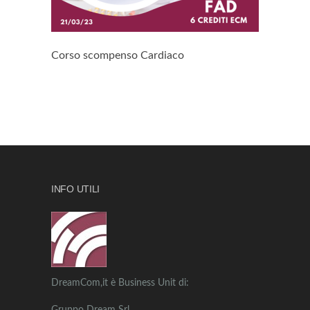
Corso scompenso Cardiaco
INFO UTILI
DreamCom,it è Business Unit di: