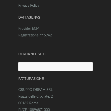
Privacy Policy
DATI AGENAS
Provider ECM
Registrazione n° 5942
CERCA NEL SITO
Ricerca
per:
FATTURAZIONE
GRUPPO DREAM SRL
Piazza delle Crociate, 2
00162 Roma
PI/CF 10896871000