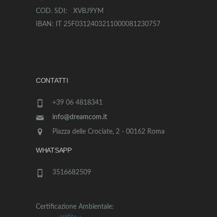
COD. SDI: XVBJ9YM
IBAN: IT 25F0312403211000081230757
CONTATTI
+39 06 4818341
info@dreamcom.it
Piazza delle Crociate, 2 - 00162 Roma
WHATSAPP
3516682509
Certificazione Ambientale: