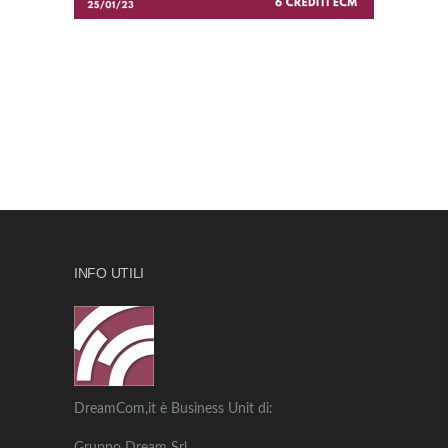
INFO UTILI
DreamCom,it è Business Unit di: