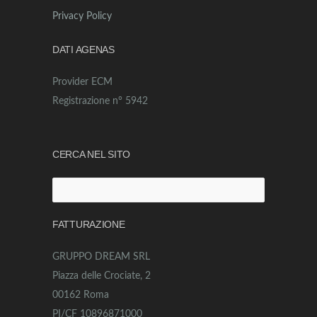
Privacy Policy
DATI AGENAS
Provider ECM
Registrazione n° 5942
CERCA NEL SITO
Ricerca
per:
FATTURAZIONE
GRUPPO DREAM SRL
Piazza delle Crociate, 2
00162 Roma
PI/CF 10896871000