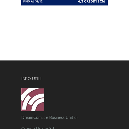
INFO UTILI
DreamCom,it è Business Unit di: