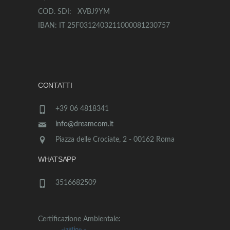
COD. SDI: XVBJ9YM
IBAN: IT 25F0312403211000081230757
CONTATTI
+39 06 4818341
info@dreamcom.it
Piazza delle Crociate, 2 - 00162 Roma
WHATSAPP
3516682509
Certificazione Ambientale: