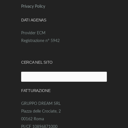
Privacy Policy
DATI AGENAS
Provider ECM
Registrazione n° 5942
CERCA NEL SITO
Ricerca
per:
FATTURAZIONE
GRUPPO DREAM SRL
Piazza delle Crociate, 2
00162 Roma
PI/CF 10896871000