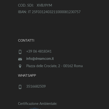
COD. SDI: XVBJ9YM
IBAN: IT 25F0312403211000081230757
CONTATTI
+39 06 4818341
info@dreamcom.it
Piazza delle Crociate, 2 - 00162 Roma
WHATSAPP
3516682509
Certificazione Ambientale: