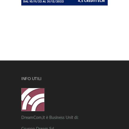
INFO UTILI
DreamCom,it è Business Unit di: