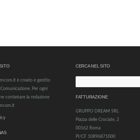
 SITO
CERCA NEL SITO
amcom.it è creato e gestito
Ricerca
o Comunicazione. Per ogni
per:
FATTURAZIONE
ne contattare la redazione
mcom.it
GRUPPO DREAM SRL
icy
Piazza delle Crociate, 2
00162 Roma
NAS
PI/CF 10896871000