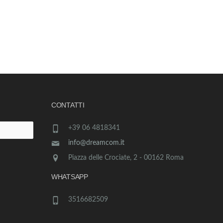
CONTATTI
+39 06 4818341
info@dreamcom.it
Piazza delle Crociate, 2 - 00162 Roma
WHATSAPP
3516682509