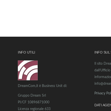
INFO UTILI
INFO SUL
Il sito Dre
dall’Uffici
informazio
info@drea
DreamCom,it è Business Unit di:
Privacy Pol
Gruppo Dream Srl
PI/CF 10896871000
DATI AGE
Licenza regionale 633