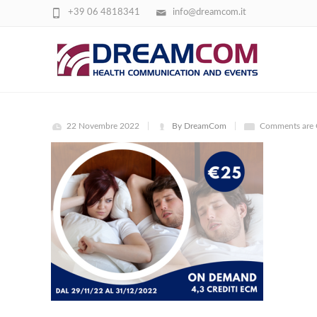
+39 06 4818341
info@dreamcom.it
FOTO CORSI (16)
22 Novembre 2022
By DreamCom
Comments are 