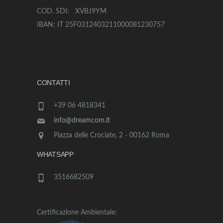
COD. SDI: XVBJ9YM
IBAN: IT 25F0312403211000081230757
CONTATTI
+39 06 4818341
info@dreamcom.it
Piazza delle Crociate, 2 - 00162 Roma
WHATSAPP
3516682509
Certificazione Ambientale: