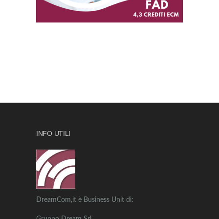
INFO UTILI
DreamCom,it è Business Unit di: