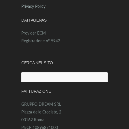
Privacy Policy
DATI AGENAS
Provider ECM
Registrazione n° 5942
CERCA NEL SITO
Ricerca
per:
FATTURAZIONE
GRUPPO DREAM SRL
Piazza delle Crociate, 2
00162 Roma
PI/CF 10896871000