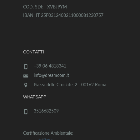
COD. SDI: XVBJ9YM
IBAN: IT 25F0312403211000081230757
CONTATTI
+39 06 4818341
info@dreamcom.it
Piazza delle Crociate, 2 - 00162 Roma
WHATSAPP
3516682509
Certificazione Ambientale: