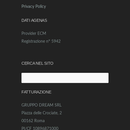
Privacy Policy
DATI AGENAS
Provider ECM
Registrazione n° 5942
CERCA NEL SITO
Ricerca
per:
FATTURAZIONE
GRUPPO DREAM SRL
Piazza delle Crociate, 2
00162 Roma
PI/CF 10896871000