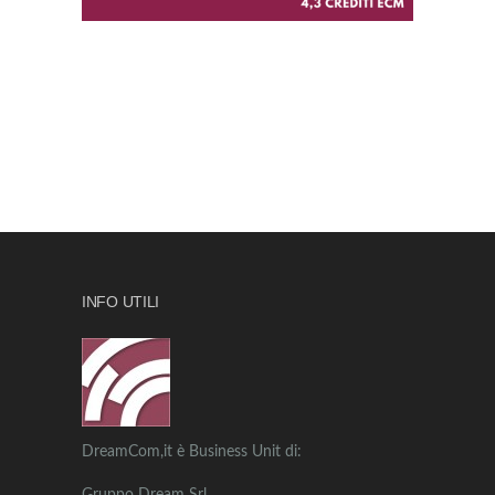
INFO UTILI
DreamCom,it è Business Unit di: