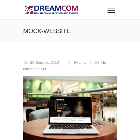
MOCK-WEBSITE
20 Gennaio 2015
By alma
No
comments yet