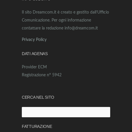
Il sito Dreamcom.it è creato e gestito dall’Ufficio
Comunicazione. Per ogni informazione
contattare la redazione info@dreamcom.it
Privacy Policy
DATI AGENAS
Provider ECM
Registrazione n° 5942
CERCA NEL SITO
Ricerca
per:
FATTURAZIONE