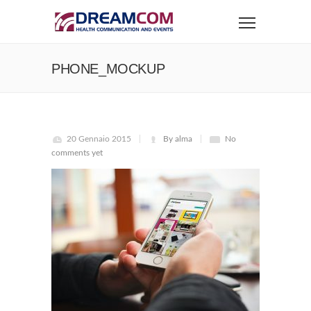
PHONE_MOCKUP
20 Gennaio 2015
By alma
No
comments yet