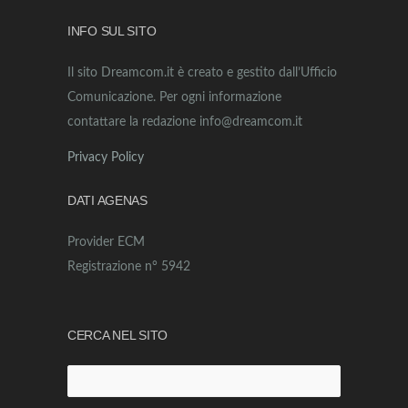
INFO SUL SITO
Il sito Dreamcom.it è creato e gestito dall’Ufficio
Comunicazione. Per ogni informazione
contattare la redazione info@dreamcom.it
Privacy Policy
DATI AGENAS
Provider ECM
Registrazione n° 5942
CERCA NEL SITO
Ricerca
per: