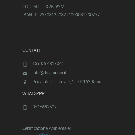
COD. SDI: XVBJ9YM
IBAN: IT 25F0312403211000081230757
CONTATTI
+39 06 4818341
info@dreamcom.it
Piazza delle Crociate, 2 - 00162 Roma
WHATSAPP
3516682509
Certificazione Ambientale: