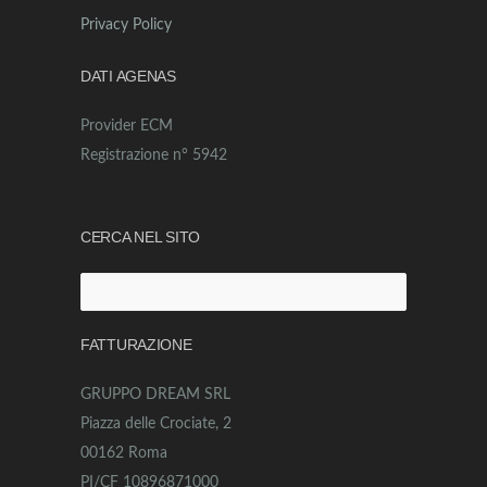
Privacy Policy
DATI AGENAS
Provider ECM
Registrazione n° 5942
CERCA NEL SITO
Ricerca
per:
FATTURAZIONE
GRUPPO DREAM SRL
Piazza delle Crociate, 2
00162 Roma
PI/CF 10896871000