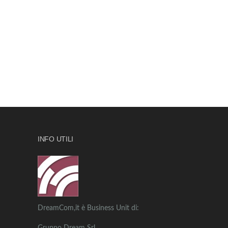
INFO UTILI
DreamCom,it è Business Unit di: