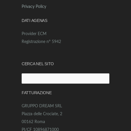
Privacy Policy
DATI AGENAS
Provider ECM
Registrazione n° 5942
CERCA NEL SITO
Ricerca
per:
FATTURAZIONE
GRUPPO DREAM SRL
Piazza delle Crociate, 2
00162 Roma
PI/CF 10896871000