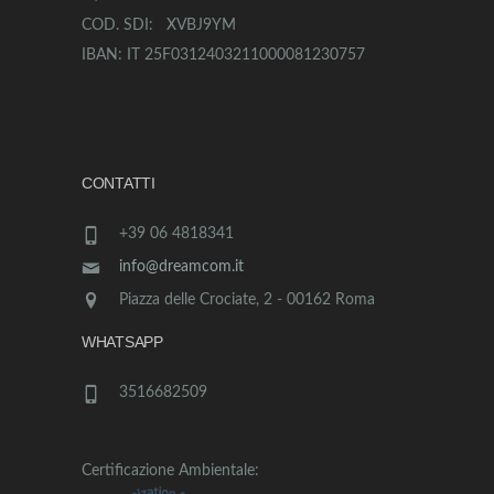
COD. SDI: XVBJ9YM
IBAN: IT 25F0312403211000081230757
CONTATTI
+39 06 4818341
info@dreamcom.it
Piazza delle Crociate, 2 - 00162 Roma
WHATSAPP
3516682509
Certificazione Ambientale: