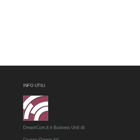
INFO UTILI
DreamCom,it è Business Unit di: