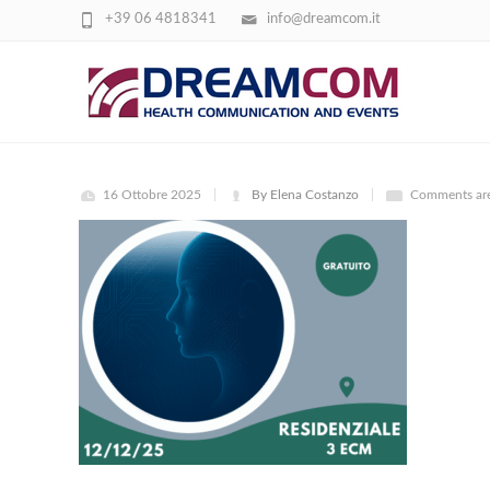
+39 06 4818341
info@dreamcom.it
SINGOLARITÀ TECNOLOGICA
16 Ottobre 2025
By Elena Costanzo
Comments are