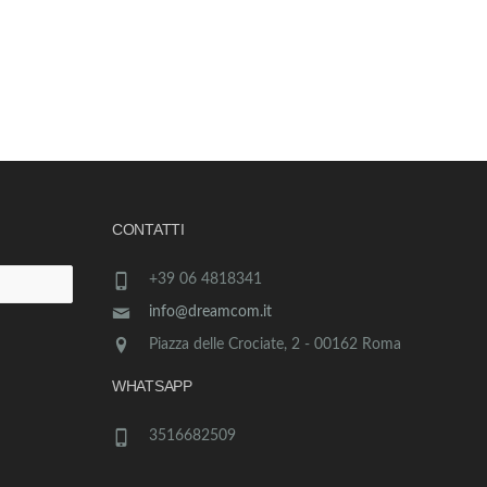
CONTATTI
+39 06 4818341
info@dreamcom.it
Piazza delle Crociate, 2 - 00162 Roma
WHATSAPP
3516682509