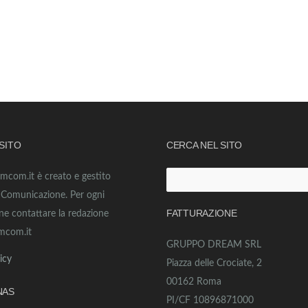
 SITO
CERCA NEL SITO
amcom.it è creato e gestito
Ricerca
o Comunicazione. Per ogni
per:
FATTURAZIONE
ne contattare la redazione
mcom.it
GRUPPO DREAM SRL
icy
Piazza delle Crociate, 2
00162 Roma
NAS
PI/CF 10896871000