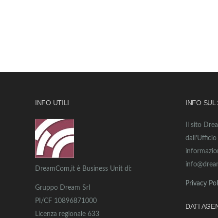
INFO UTILI
INFO SUL
Il sito Dre
dall’Uffici
informazio
info@drea
DreamCom,it è Business Unit di:
Privacy Pol
Gruppo Dream Srl
PI/CF 10896871000
DATI AGE
Licenza regionale 633