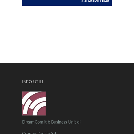
INFO UTILI
DreamCom,it è Business Unit di: