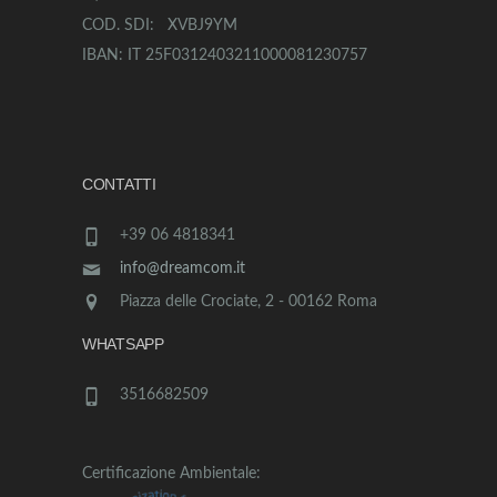
COD. SDI: XVBJ9YM
IBAN: IT 25F0312403211000081230757
CONTATTI
+39 06 4818341
info@dreamcom.it
Piazza delle Crociate, 2 - 00162 Roma
WHATSAPP
3516682509
Certificazione Ambientale: