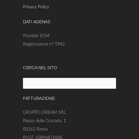
Privacy Policy
DATI AGENAS
Provider ECM
Registrazione n° 5942
CERCA NEL SITO
Ricerca
per:
FATTURAZIONE
GRUPPO DREAM SRL
Piazza delle Crociate, 2
00162 Roma
PI/CF 10896871000