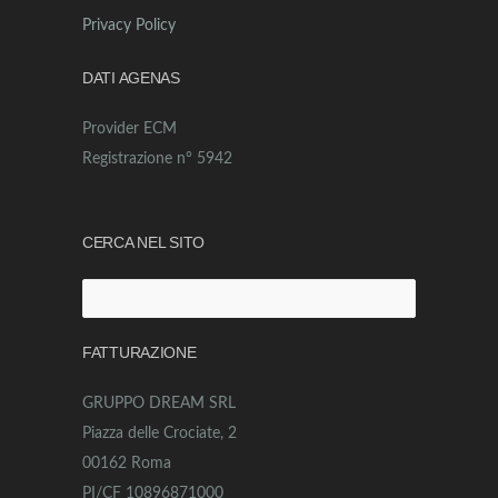
Privacy Policy
DATI AGENAS
Provider ECM
Registrazione n° 5942
CERCA NEL SITO
Ricerca
per:
FATTURAZIONE
GRUPPO DREAM SRL
Piazza delle Crociate, 2
00162 Roma
PI/CF 10896871000