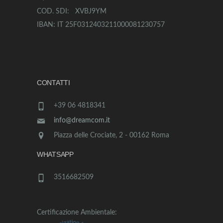
COD. SDI: XVBJ9YM
IBAN: IT 25F0312403211000081230757
CONTATTI
+39 06 4818341
info@dreamcom.it
Piazza delle Crociate, 2 - 00162 Roma
WHATSAPP
3516682509
Certificazione Ambientale: