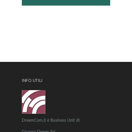
INFO UTILI
DreamCom,it è Business Unit di: