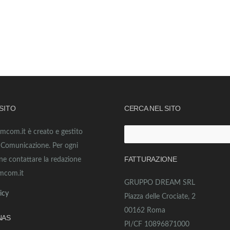
 SITO
CERCA NEL SITO
amcom.it è creato e gestito
Ricerca
o Comunicazione. Per ogni
per:
FATTURAZIONE
ne contattare la redazione
mcom.it
GRUPPO DREAM SRL
icy
Piazza delle Crociate, 2
00162 Roma
NAS
PI/CF 10896871000