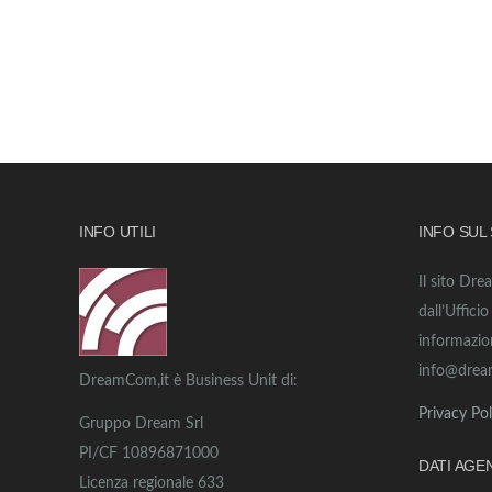
INFO UTILI
INFO SUL
Il sito Dre
dall’Uffici
informazio
info@drea
DreamCom,it è Business Unit di:
Privacy Pol
Gruppo Dream Srl
PI/CF 10896871000
DATI AGE
Licenza regionale 633