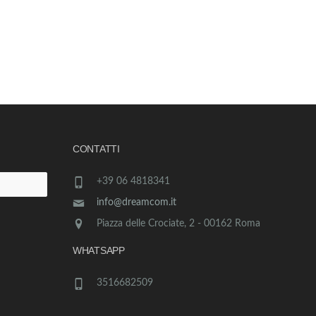
CONTATTI
+39 06 4818341
info@dreamcom.it
Piazza delle Crociate, 2 - 00162 Roma
WHATSAPP
3516682509