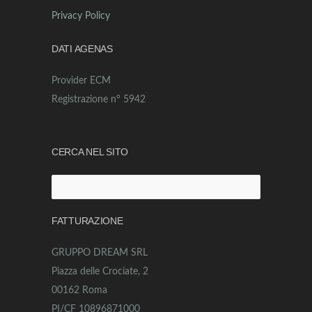
Privacy Policy
DATI AGENAS
Provider ECM
Registrazione n° 5942
CERCA NEL SITO
Ricerca
per:
FATTURAZIONE
GRUPPO DREAM SRL
Piazza delle Crociate, 2
00162 Roma
PI/CF 10896871000