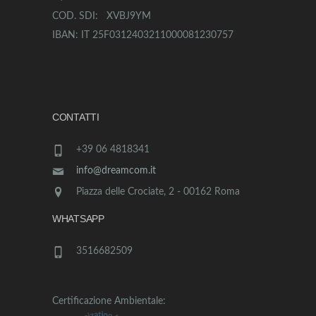
COD. SDI: XVBJ9YM
IBAN: IT 25F0312403211000081230757
CONTATTI
+39 06 4818341
info@dreamcom.it
Piazza delle Crociate, 2 - 00162 Roma
WHATSAPP
3516682509
Certificazione Ambientale: