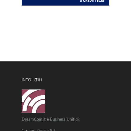
INFO UTILI
DreamCom,it è Business Unit di: