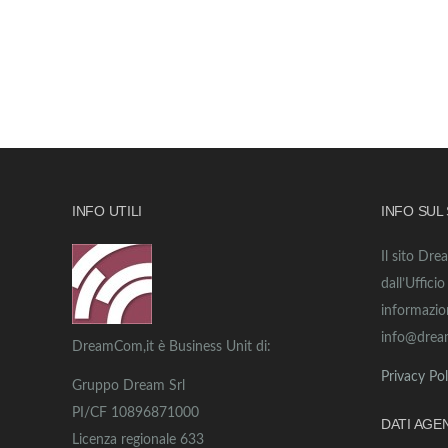
INFO UTILI
INFO SUL
Il sito Dre
dall’Uffici
informazio
info@drea
DreamCom,it è Business Unit di:
Privacy Pol
Gruppo Dream Srl
PI/CF 10896871000
DATI AGE
Licenza regionale 633