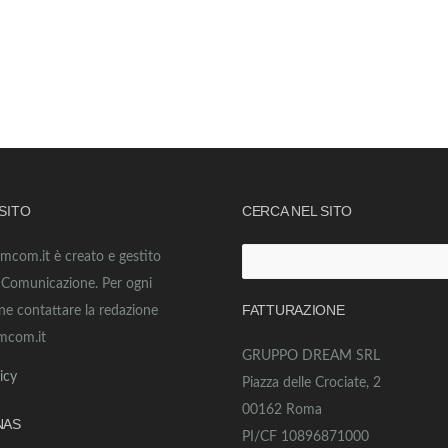
 SITO
CERCA NEL SITO
amcom.it è creato e gestito
Ricerca
o Comunicazione. Per ogni
per:
FATTURAZIONE
ne contattare la redazione
mcom.it
GRUPPO DREAM SRL
icy
Piazza delle Crociate, 2
00162 Roma
NAS
PI/CF 10896871000