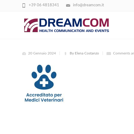
+39 06 4818341
info@dreamcom.it
2
20 Gennaio 2024
By Elena Costanzo
Comments ar