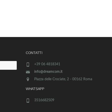
CONTATTI
+39 06 4818341
info@dreamcom.it
Piazza delle Crociate, 2 - 00162 Roma
WHATSAPP
3516682509