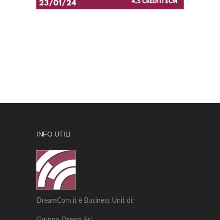
INFO UTILI
DreamCom,it è Business Unit di: