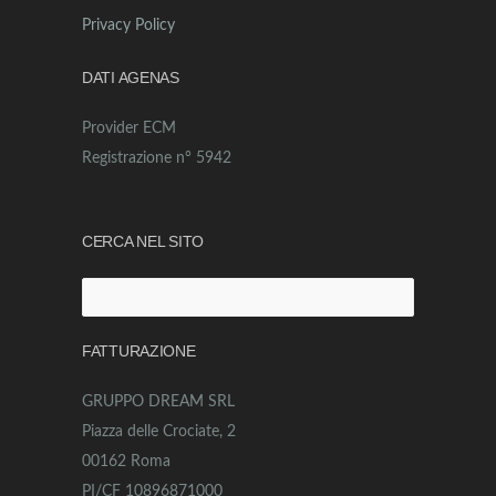
Privacy Policy
DATI AGENAS
Provider ECM
Registrazione n° 5942
CERCA NEL SITO
Ricerca
per:
FATTURAZIONE
GRUPPO DREAM SRL
Piazza delle Crociate, 2
00162 Roma
PI/CF 10896871000