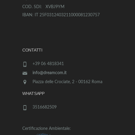
COD. SDI: XVBJ9YM
IBAN: IT 25F0312403211000081230757
CONTATTI
+39 06 4818341
info@dreamcom.it
Piazza delle Crociate, 2 - 00162 Roma
WHATSAPP
3516682509
Certificazione Ambientale: