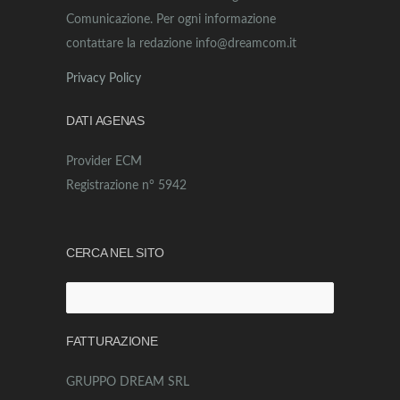
Comunicazione. Per ogni informazione
contattare la redazione info@dreamcom.it
Privacy Policy
DATI AGENAS
Provider ECM
Registrazione n° 5942
CERCA NEL SITO
Ricerca
per:
FATTURAZIONE
GRUPPO DREAM SRL