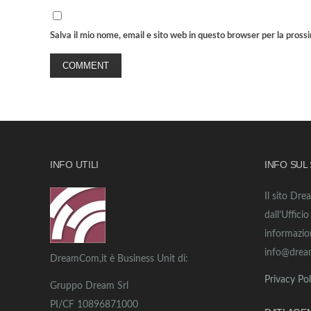
Salva il mio nome, email e sito web in questo browser per la pros
INFO UTILI
INFO SUL
Il sito Dre
dall’Uffici
informazio
info@drea
DreamCom,it è Business Unit di:
Privacy Pol
Gruppo Dream Srl
PI/CF 10896871000