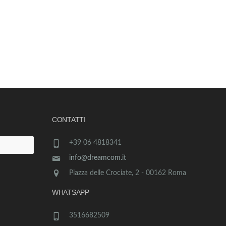
CONTATTI
+39 06 4818341
info@dreamcom.it
Piazza delle Crociate, 2 - 00162 Roma
WHATSAPP
3516682509