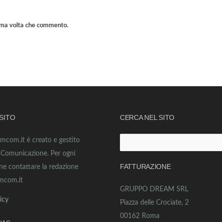
sima volta che commento.
 SITO
CERCA NEL SITO
amcom.it è creato e gestito
Ricerca
o Comunicazione. Per ogni
per:
FATTURAZIONE
ne contattare la redazione
mcom.it
GRUPPO DREAM SRL
icy
Piazza delle Crociate, 2
00162 Roma