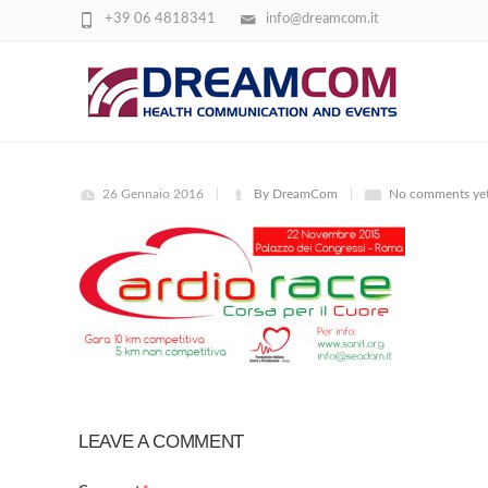
+39 06 4818341
info@dreamcom.it
CARDIORACE_SOCIAL (4)
26 Gennaio 2016
By DreamCom
No comments ye
LEAVE A COMMENT