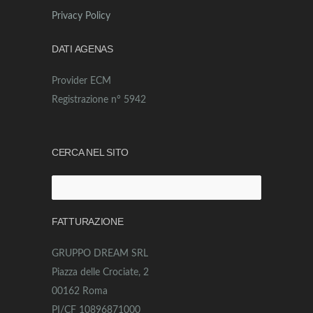
Privacy Policy
DATI AGENAS
Provider ECM
Registrazione n° 5942
CERCA NEL SITO
Ricerca
per:
FATTURAZIONE
GRUPPO DREAM SRL
Piazza delle Crociate, 2
00162 Roma
PI/CF 10896871000