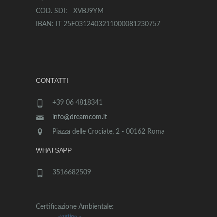
COD. SDI: XVBJ9YM
IBAN: IT 25F0312403211000081230757
CONTATTI
+39 06 4818341
info@dreamcom.it
Piazza delle Crociate, 2 - 00162 Roma
WHATSAPP
3516682509
Certificazione Ambientale: