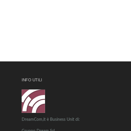
INFO UTILI
DreamCom,it è Business Unit di: