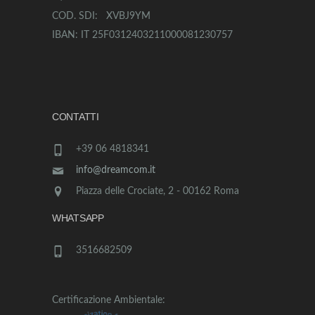
COD. SDI: XVBJ9YM
IBAN: IT 25F0312403211000081230757
CONTATTI
+39 06 4818341
info@dreamcom.it
Piazza delle Crociate, 2 - 00162 Roma
WHATSAPP
3516682509
Certificazione Ambientale: