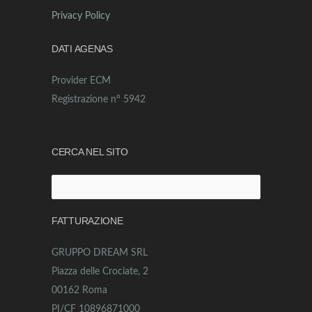
Privacy Policy
DATI AGENAS
Provider ECM
Registrazione n° 5942
CERCA NEL SITO
Ricerca
per:
FATTURAZIONE
GRUPPO DREAM SRL
Piazza delle Crociate, 2
00162 Roma
PI/CF 10896871000