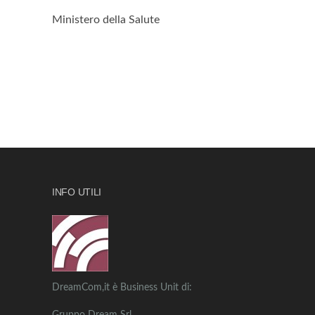
Ministero della Salute
INFO UTILI
DreamCom,it è Business Unit di: