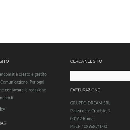
 SITO
CERCA NEL SITO
amcom.it è creato e gestito
Ricerca
o Comunicazione. Per ogni
per:
FATTURAZIONE
ne contattare la redazione
mcom.it
GRUPPO DREAM SRL
icy
Piazza delle Crociate, 2
00162 Roma
NAS
PI/CF 10896871000