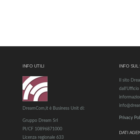
INFO UTILI
INFO SUL
Il sito Dre
dall’Uffici
informazio
info@drea
DreamCom,it è Business Unit di:
Privacy Pol
Gruppo Dream Srl
PI/CF 10896871000
DATI AGE
Licenza regionale 633