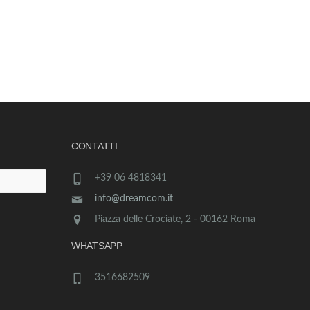
CONTATTI
+39 06 4818341
info@dreamcom.it
Piazza delle Crociate, 2 - 00162 Roma
WHATSAPP
3516682509