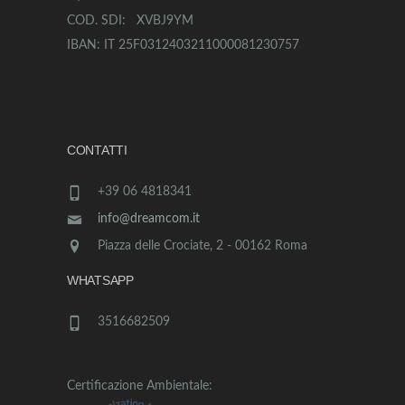
COD. SDI: XVBJ9YM
IBAN: IT 25F0312403211000081230757
CONTATTI
+39 06 4818341
info@dreamcom.it
Piazza delle Crociate, 2 - 00162 Roma
WHATSAPP
3516682509
Certificazione Ambientale: