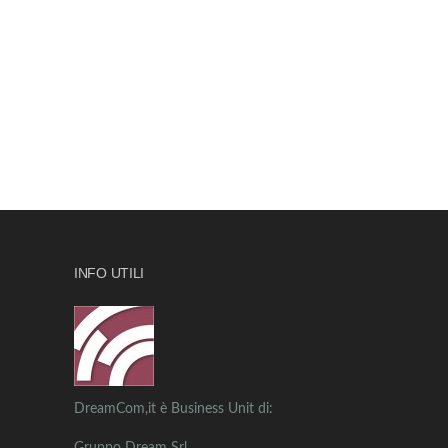
INFO UTILI
DreamCom,it è Business Unit di: