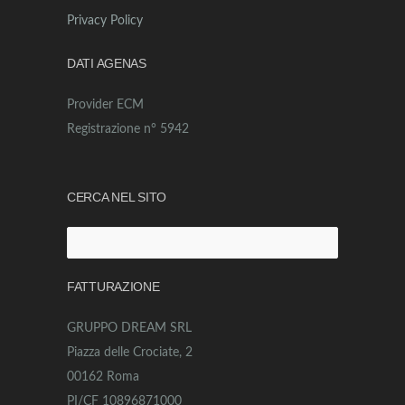
Privacy Policy
DATI AGENAS
Provider ECM
Registrazione n° 5942
CERCA NEL SITO
Ricerca
per:
FATTURAZIONE
GRUPPO DREAM SRL
Piazza delle Crociate, 2
00162 Roma
PI/CF 10896871000