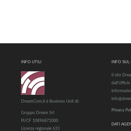
INFO UTILI
INFO SUL
Il sito Dre
dall’Uffici
informazio
info@drea
DreamCom,it è Business Unit di:
Privacy Pol
Gruppo Dream Srl
PI/CF 10896871000
DATI AGE
Licenza regionale 633