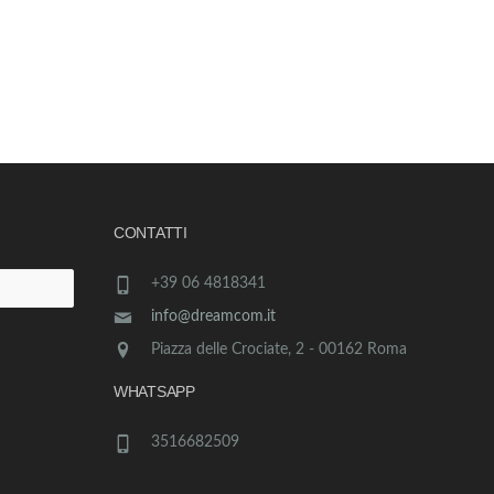
CONTATTI
+39 06 4818341
info@dreamcom.it
Piazza delle Crociate, 2 - 00162 Roma
WHATSAPP
3516682509