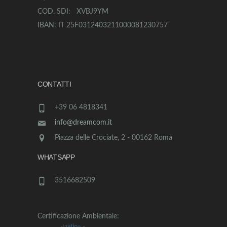
COD. SDI: XVBJ9YM
IBAN: IT 25F0312403211000081230757
CONTATTI
+39 06 4818341
info@dreamcom.it
Piazza delle Crociate, 2 - 00162 Roma
WHATSAPP
3516682509
Certificazione Ambientale: