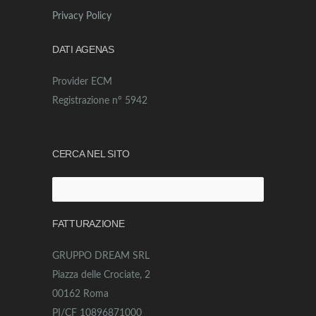
Privacy Policy
DATI AGENAS
Provider ECM
Registrazione n° 5942
CERCA NEL SITO
Ricerca
per:
FATTURAZIONE
GRUPPO DREAM SRL
Piazza delle Crociate, 2
00162 Roma
PI/CF 10896871000