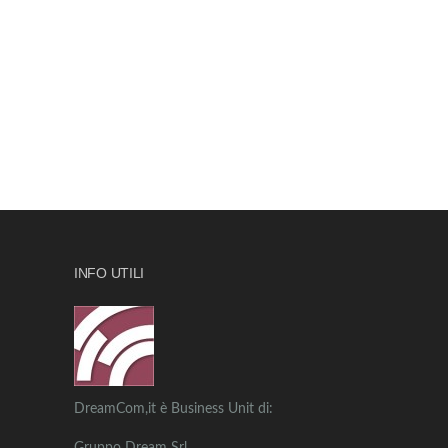
INFO UTILI
DreamCom,it è Business Unit di: