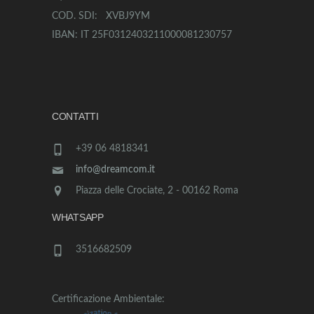
COD. SDI: XVBJ9YM
IBAN: IT 25F0312403211000081230757
CONTATTI
+39 06 4818341
info@dreamcom.it
Piazza delle Crociate, 2 - 00162 Roma
WHATSAPP
3516682509
Certificazione Ambientale: