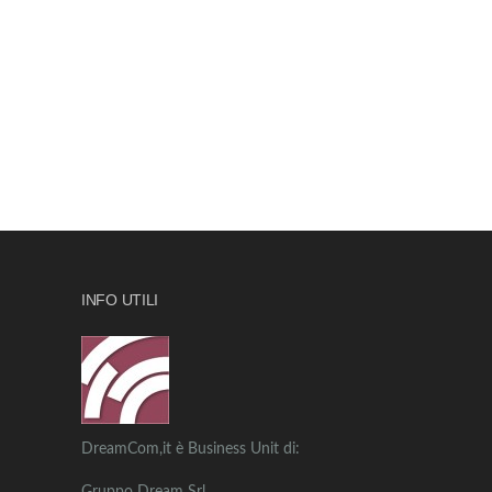
INFO UTILI
DreamCom,it è Business Unit di: