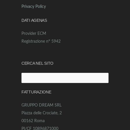
Privacy Policy
DATI AGENAS
Provider ECM
Registrazione n° 5942
CERCA NEL SITO
Ricerca
per:
FATTURAZIONE
GRUPPO DREAM SRL
Piazza delle Crociate, 2
00162 Roma
PI/CF 10896871000