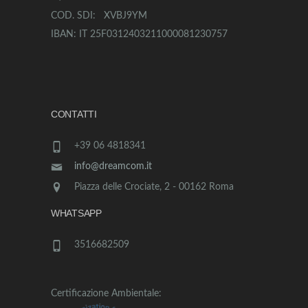
COD. SDI: XVBJ9YM
IBAN: IT 25F0312403211000081230757
CONTATTI
+39 06 4818341
info@dreamcom.it
Piazza delle Crociate, 2 - 00162 Roma
WHATSAPP
3516682509
Certificazione Ambientale: