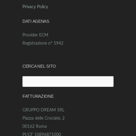
Privacy Policy
DATI AGENAS
Provider ECM
Registrazione n° 5942
CERCA NEL SITO
Ricerca
per:
FATTURAZIONE
GRUPPO DREAM SRL
Piazza delle Crociate, 2
00162 Roma
PI/CF 10896871000