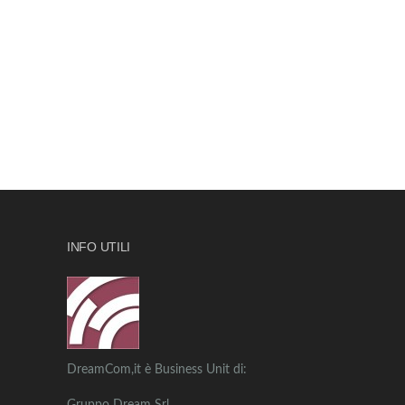
INFO UTILI
DreamCom,it è Business Unit di: