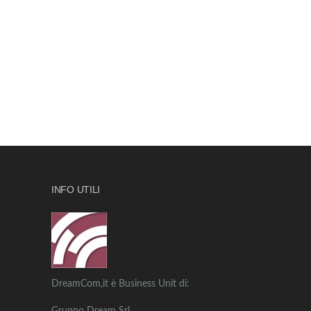
INFO UTILI
DreamCom,it è Business Unit di: