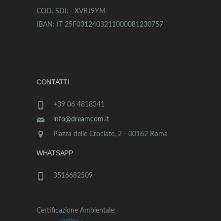
COD. SDI: XVBJ9YM
IBAN: IT 25F0312403211000081230757
CONTATTI
+39 06 4818341
info@dreamcom.it
Piazza delle Crociate, 2 - 00162 Roma
WHATSAPP
3516682509
Certificazione Ambientale: