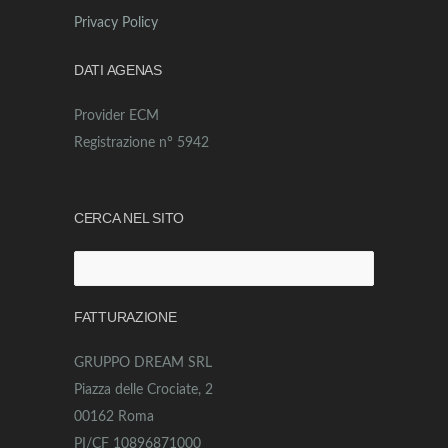
Privacy Policy
DATI AGENAS
Provider ECM
Registrazione n° 5942
CERCA NEL SITO
Ricerca
per:
FATTURAZIONE
GRUPPO DREAM SRL
Piazza delle Crociate, 2
00162 Roma
PI/CF 10896871000