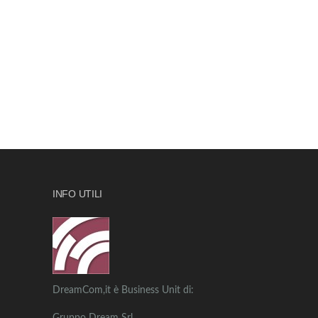
INFO UTILI
DreamCom,it è Business Unit di: