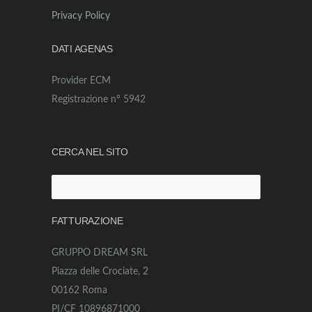
Privacy Policy
DATI AGENAS
Provider ECM
Registrazione n° 5942
CERCA NEL SITO
Ricerca
per:
FATTURAZIONE
GRUPPO DREAM SRL
Piazza delle Crociate, 2
00162 Roma
PI/CF 10896871000