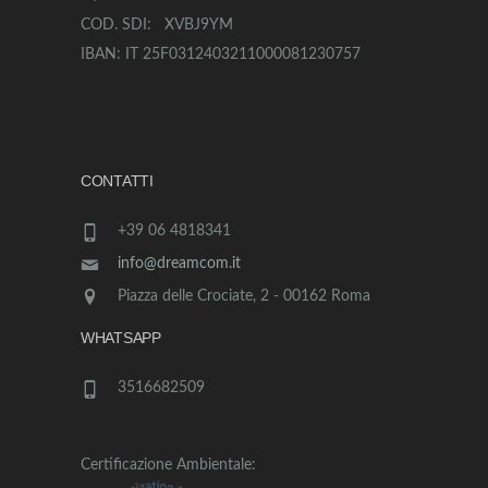
COD. SDI: XVBJ9YM
IBAN: IT 25F0312403211000081230757
CONTATTI
+39 06 4818341
info@dreamcom.it
Piazza delle Crociate, 2 - 00162 Roma
WHATSAPP
3516682509
Certificazione Ambientale: