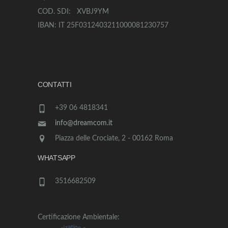
COD. SDI: XVBJ9YM
IBAN: IT 25F0312403211000081230757
CONTATTI
+39 06 4818341
info@dreamcom.it
Piazza delle Crociate, 2 - 00162 Roma
WHATSAPP
3516682509
Certificazione Ambientale: