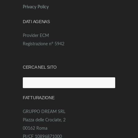
Privacy Policy
DATI AGENAS
Provider ECM
Registrazione n° 5942
CERCA NEL SITO
Ricerca
per:
FATTURAZIONE
GRUPPO DREAM SRL
Piazza delle Crociate, 2
00162 Roma
PI/CF 10896871000