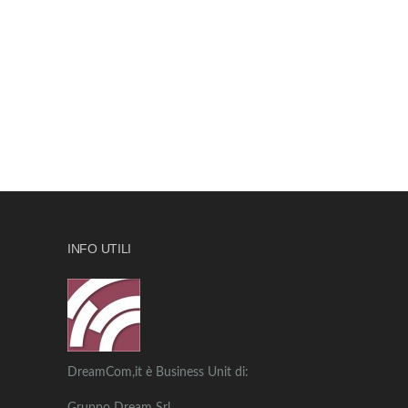
INFO UTILI
DreamCom,it è Business Unit di: