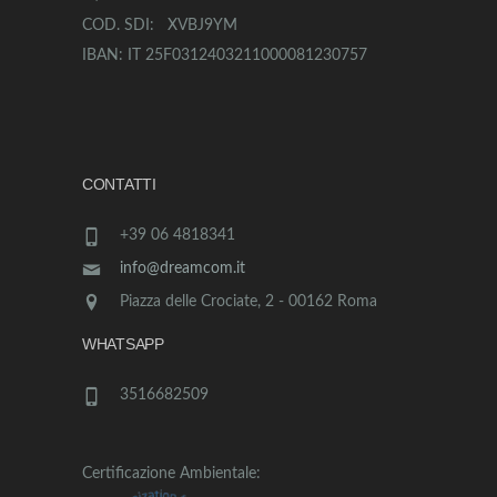
COD. SDI: XVBJ9YM
IBAN: IT 25F0312403211000081230757
CONTATTI
+39 06 4818341
info@dreamcom.it
Piazza delle Crociate, 2 - 00162 Roma
WHATSAPP
3516682509
Certificazione Ambientale: