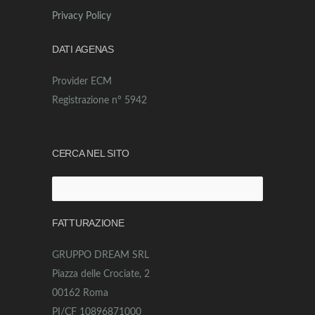
Privacy Policy
DATI AGENAS
Provider ECM
Registrazione n° 5942
CERCA NEL SITO
Ricerca
per:
FATTURAZIONE
GRUPPO DREAM SRL
Piazza delle Crociate, 2
00162 Roma
PI/CF 10896871000