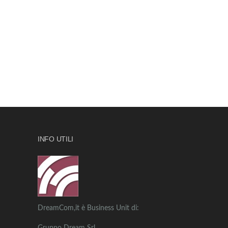
INFO UTILI
DreamCom,it è Business Unit di: